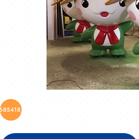
685418_3016332424165989907_n