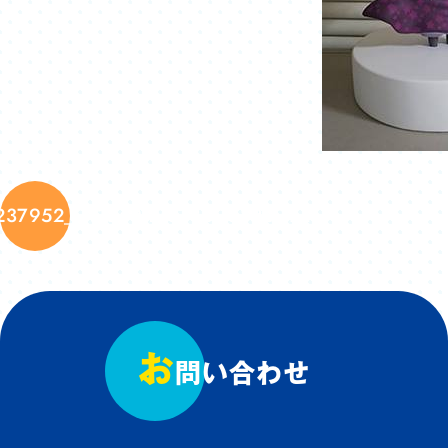
237952_9115694837400682321_n
お
問い合わせ